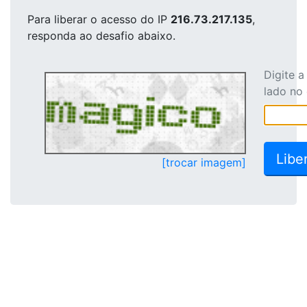
Para liberar o acesso
do IP
216.73.217.135
,
responda ao desafio abaixo.
Digite 
lado no
[trocar imagem]