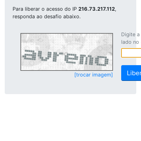
Para liberar o acesso
do IP
216.73.217.112
,
responda ao desafio abaixo.
Digite 
lado no
[trocar imagem]