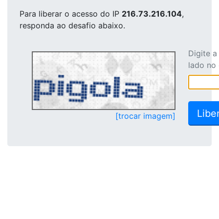
Para liberar o acesso
do IP
216.73.216.104
,
responda ao desafio abaixo.
Digite 
lado no
[trocar imagem]