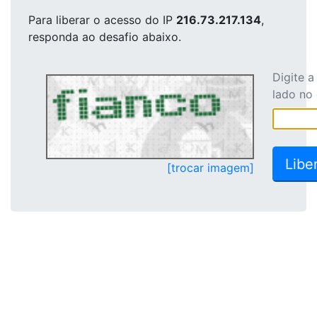
Para liberar o acesso
do IP
216.73.217.134
,
responda ao desafio abaixo.
Digite 
lado no
[trocar imagem]