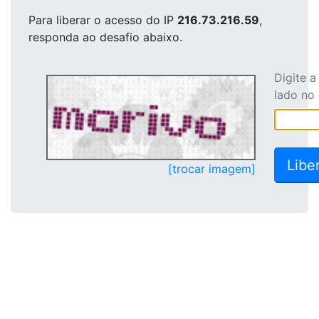
Para liberar o acesso
do IP
216.73.216.59
,
responda ao desafio abaixo.
Digite 
lado no
[trocar imagem]