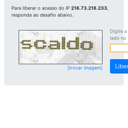
Para liberar o acesso
do IP
216.73.216.233
,
responda ao desafio abaixo.
Digite 
lado no
[trocar imagem]