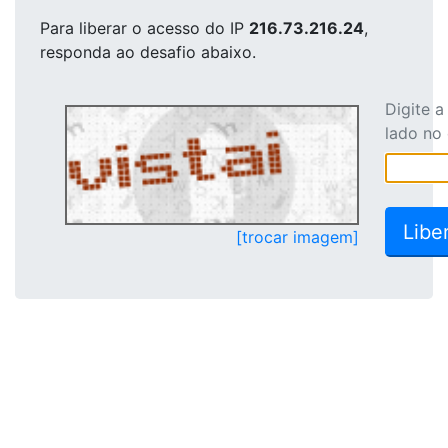
Para liberar o acesso
do IP
216.73.216.24
,
responda ao desafio abaixo.
Digite 
lado no
[trocar imagem]