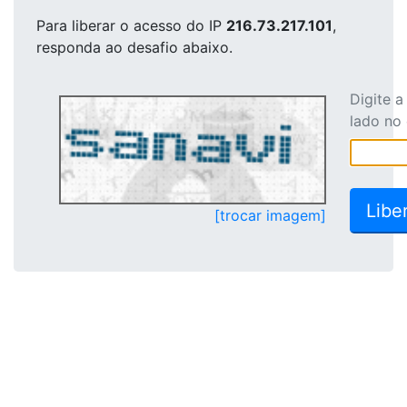
Para liberar o acesso
do IP
216.73.217.101
,
responda ao desafio abaixo.
Digite 
lado no
[trocar imagem]