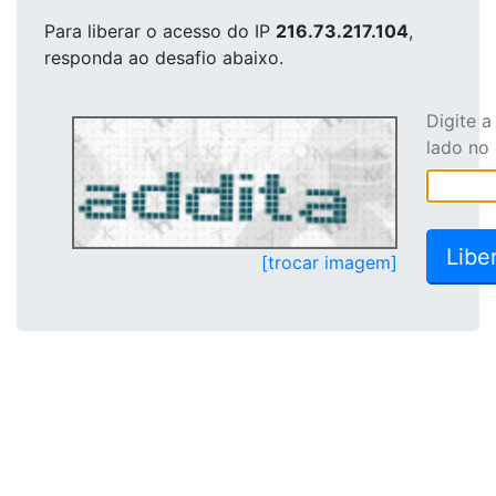
Para liberar o acesso
do IP
216.73.217.104
,
responda ao desafio abaixo.
Digite 
lado no
[trocar imagem]