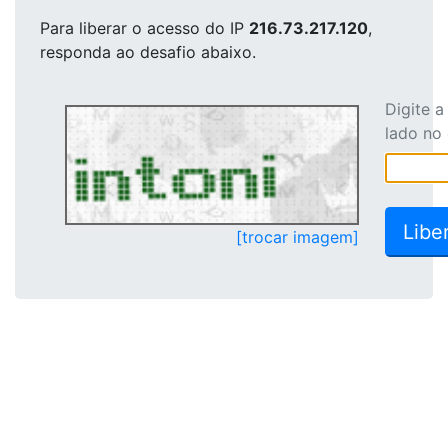
Para liberar o acesso
do IP
216.73.217.120
,
responda ao desafio abaixo.
Digite 
lado no
[trocar imagem]