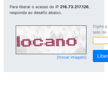
Para liberar o acesso
do IP
216.73.217.126
,
responda ao desafio abaixo.
Digite 
lado no
[trocar imagem]