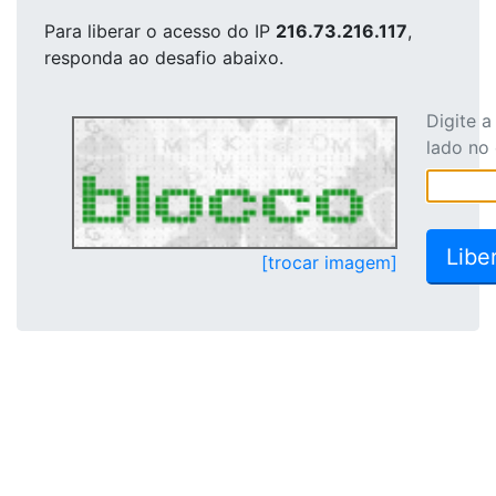
Para liberar o acesso
do IP
216.73.216.117
,
responda ao desafio abaixo.
Digite 
lado no
[trocar imagem]