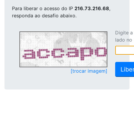
Para liberar o acesso
do IP
216.73.216.68
,
responda ao desafio abaixo.
Digite 
lado no
[trocar imagem]