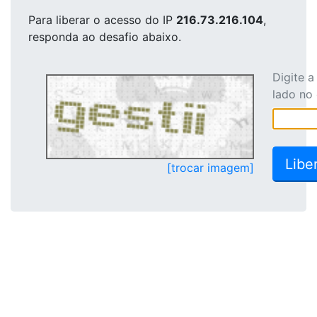
Para liberar o acesso
do IP
216.73.216.104
,
responda ao desafio abaixo.
Digite 
lado no
[trocar imagem]