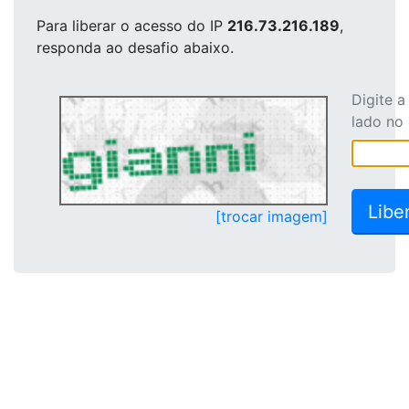
Para liberar o acesso
do IP
216.73.216.189
,
responda ao desafio abaixo.
Digite 
lado no
[trocar imagem]