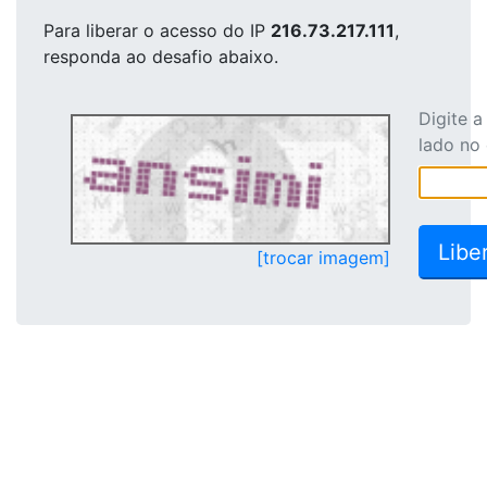
Para liberar o acesso
do IP
216.73.217.111
,
responda ao desafio abaixo.
Digite 
lado no
[trocar imagem]