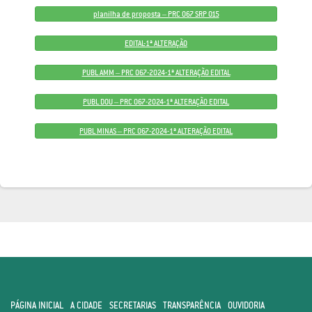
planilha de proposta – PRC 067 SRP 015
EDITAL-1ª ALTERAÇÃO
PUBL AMM – PRC 067-2024-1ª ALTERAÇÃO EDITAL
PUBL DOU – PRC 067-2024-1ª ALTERAÇÃO EDITAL
PUBL MINAS – PRC 067-2024-1ª ALTERAÇÃO EDITAL
PÁGINA INICIAL
A CIDADE
SECRETARIAS
TRANSPARÊNCIA
OUVIDORIA