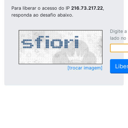
Para liberar o acesso
do IP
216.73.217.22
,
responda ao desafio abaixo.
Digite 
lado no
[trocar imagem]