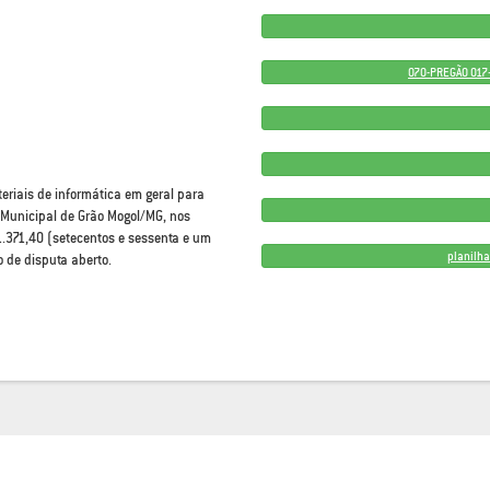
070-PREGÃO 017-
eriais de informática em geral para
 Municipal de Grão Mogol/MG, nos
1.371,40 (setecentos e sessenta e um
planilha
o de disputa aberto.