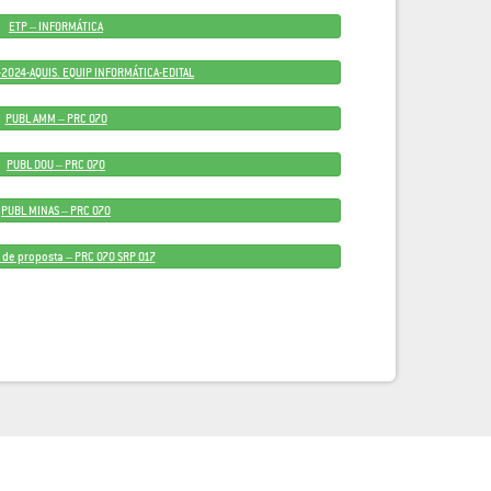
ETP – INFORMÁTICA
2024-AQUIS. EQUIP INFORMÁTICA-EDITAL
PUBL AMM – PRC 070
PUBL DOU – PRC 070
PUBL MINAS – PRC 070
 de proposta – PRC 070 SRP 017