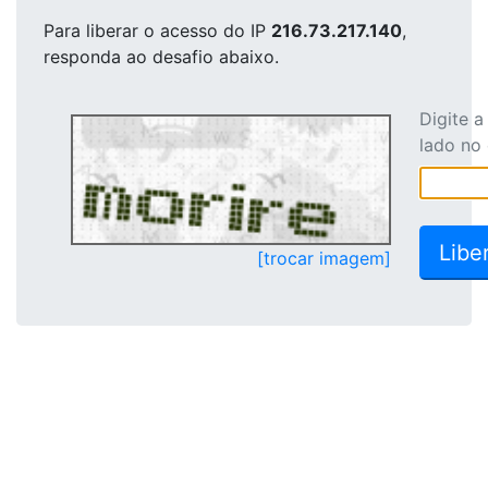
Para liberar o acesso
do IP
216.73.217.140
,
responda ao desafio abaixo.
Digite 
lado no
[trocar imagem]