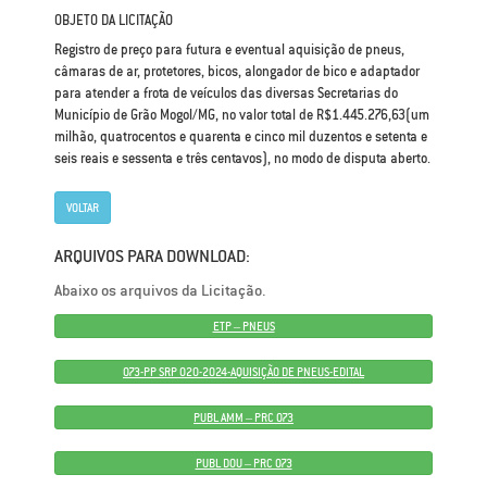
OBJETO DA LICITAÇÃO
Registro de preço para futura e eventual aquisição de pneus,
câmaras de ar, protetores, bicos, alongador de bico e adaptador
para atender a frota de veículos das diversas Secretarias do
Município de Grão Mogol/MG, no valor total de R$1.445.276,63(um
milhão, quatrocentos e quarenta e cinco mil duzentos e setenta e
seis reais e sessenta e três centavos), no modo de disputa aberto.
VOLTAR
ARQUIVOS PARA DOWNLOAD:
Abaixo os arquivos da Licitação.
ETP – PNEUS
073-PP SRP 020-2024-AQUISIÇÃO DE PNEUS-EDITAL
PUBL AMM – PRC 073
PUBL DOU – PRC 073