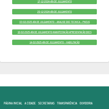
17-12-2024-ATA DE JULGAMENTO
20-12-2024-ATA DE JULGAMENTO
03-02-2025-ATA DE JULGAMENTO – ANALISE DOC TECNICA – PNEUS
10-02-2025-ATA DE JULGAMENTO-MANIFESTAÇÃO APRESENTAÇÃO DOCS
14-02-2925-ATA DE JULGAMENTO – HABILITAÇÃO
PÁGINA INICIAL
A CIDADE
SECRETARIAS
TRANSPARÊNCIA
OUVIDORIA