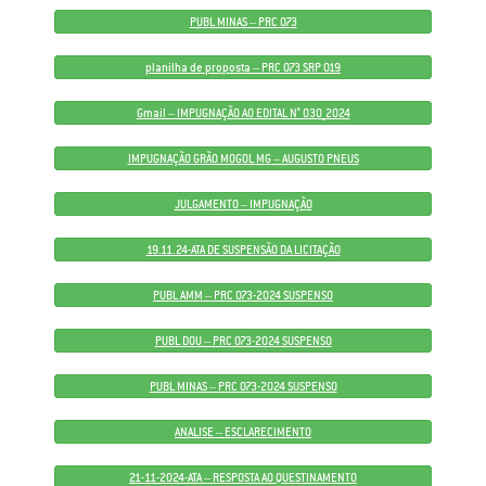
PUBL MINAS – PRC 073
planilha de proposta – PRC 073 SRP 019
Gmail – IMPUGNAÇÃO AO EDITAL N° 030_2024
IMPUGNAÇÃO GRÃO MOGOL MG – AUGUSTO PNEUS
JULGAMENTO – IMPUGNAÇÃO
19.11.24-ATA DE SUSPENSÃO DA LICITAÇÃO
PUBL AMM – PRC 073-2024 SUSPENSO
PUBL DOU – PRC 073-2024 SUSPENSO
PUBL MINAS – PRC 073-2024 SUSPENSO
ANALISE – ESCLARECIMENTO
21-11-2024-ATA – RESPOSTA AO QUESTINAMENTO