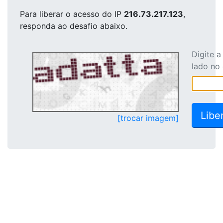
Para liberar o acesso
do IP
216.73.217.123
,
responda ao desafio abaixo.
Digite 
lado no
[trocar imagem]