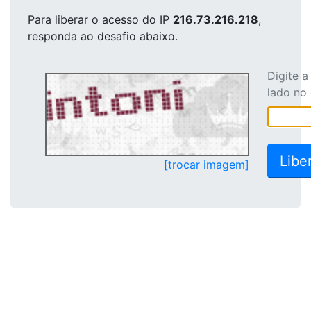
Para liberar o acesso
do IP
216.73.216.218
,
responda ao desafio abaixo.
Digite 
lado no
[trocar imagem]