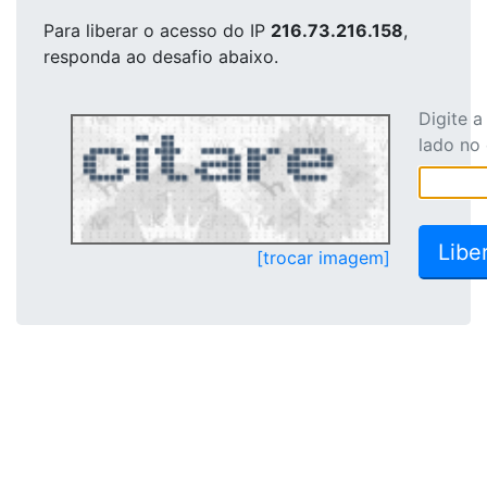
Para liberar o acesso
do IP
216.73.216.158
,
responda ao desafio abaixo.
Digite 
lado no
[trocar imagem]