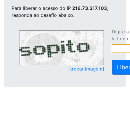
Para liberar o acesso
do IP
216.73.217.103
,
responda ao desafio abaixo.
Digite 
lado no
[trocar imagem]