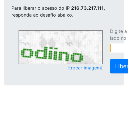
Para liberar o acesso
do IP
216.73.217.111
,
responda ao desafio abaixo.
Digite 
lado no
[trocar imagem]