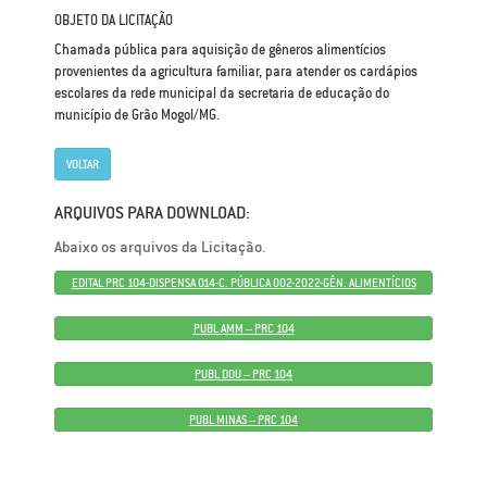
OBJETO DA LICITAÇÃO
Chamada pública para aquisição de gêneros alimentícios
provenientes da agricultura familiar, para atender os cardápios
escolares da rede municipal da secretaria de educação do
município de Grão Mogol/MG.
VOLTAR
ARQUIVOS PARA DOWNLOAD:
Abaixo os arquivos da Licitação.
EDITAL PRC 104-DISPENSA 014-C. PÚBLICA 002-2022-GÊN. ALIMENTÍCIOS
PUBL AMM – PRC 104
PUBL DOU – PRC 104
PUBL MINAS – PRC 104