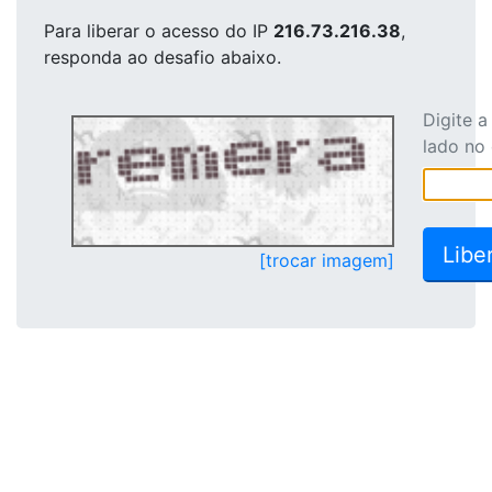
Para liberar o acesso
do IP
216.73.216.38
,
responda ao desafio abaixo.
Digite 
lado no
[trocar imagem]