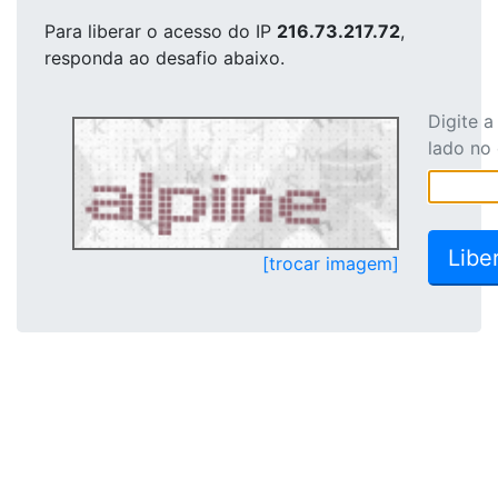
Para liberar o acesso
do IP
216.73.217.72
,
responda ao desafio abaixo.
Digite 
lado no
[trocar imagem]