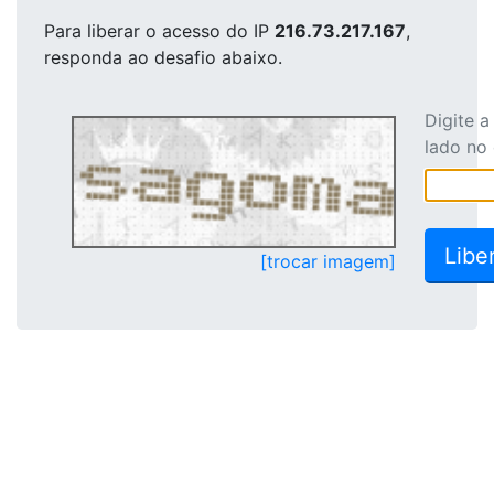
Para liberar o acesso
do IP
216.73.217.167
,
responda ao desafio abaixo.
Digite 
lado no
[trocar imagem]