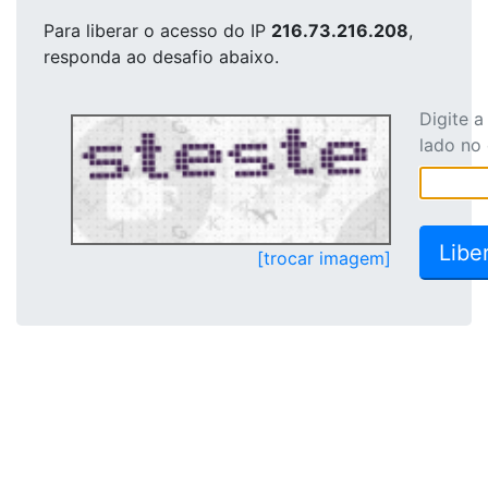
Para liberar o acesso
do IP
216.73.216.208
,
responda ao desafio abaixo.
Digite 
lado no
[trocar imagem]