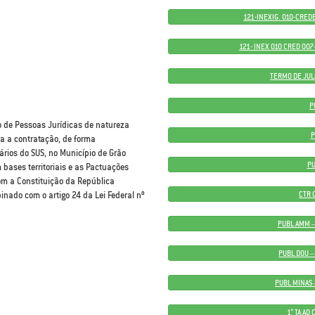
121-INEXIG. 010-CREDE
121- INEX 010 CRED 00
TERMO DE JUL
P
o de Pessoas Jurídicas de natureza
P
ra a contratação, de forma
rios do SUS, no Município de Grão
PU
 bases territoriais e as Pactuações
om a Constituição da República
CTR 
binado com o artigo 24 da Lei Federal nº
PUBL AMM –
PUBL DOU –
PUBL MINAS 
1° TA AO