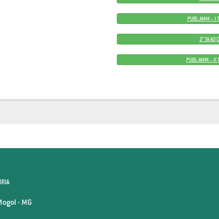
PUBL AMM – I 
2° TA AO
PUBL AMM – II
ORIA
Mogol - MG