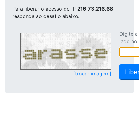
Para liberar o acesso
do IP
216.73.216.68
,
responda ao desafio abaixo.
Digite 
lado no
[trocar imagem]