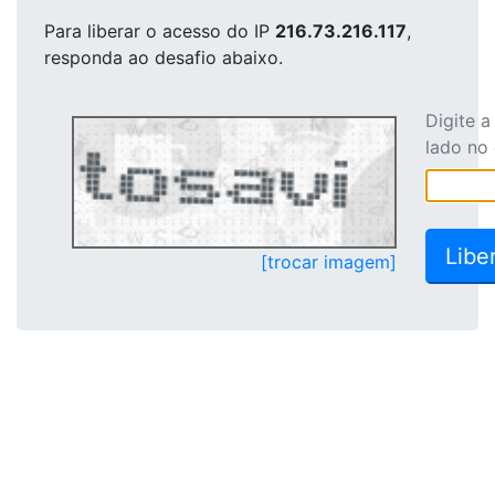
Para liberar o acesso
do IP
216.73.216.117
,
responda ao desafio abaixo.
Digite 
lado no
[trocar imagem]