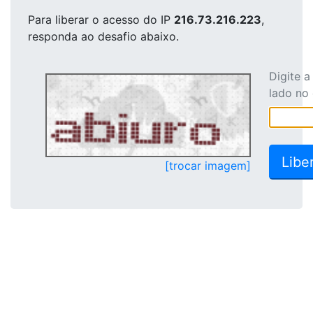
Para liberar o acesso
do IP
216.73.216.223
,
responda ao desafio abaixo.
Digite 
lado no
[trocar imagem]