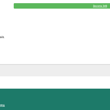
Decreto 349
ais.
ORIA