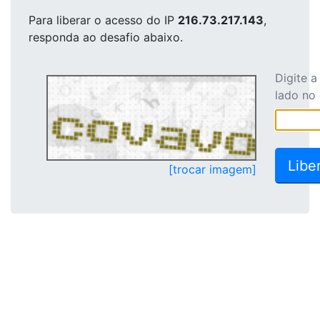
Para liberar o acesso
do IP
216.73.217.143
,
responda ao desafio abaixo.
Digite 
lado no
[trocar imagem]