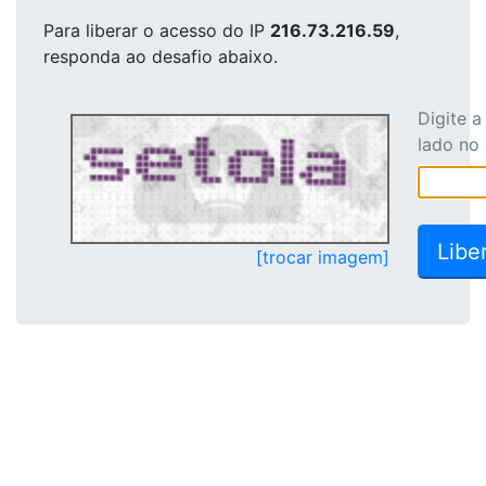
Para liberar o acesso
do IP
216.73.216.59
,
responda ao desafio abaixo.
Digite 
lado no
[trocar imagem]