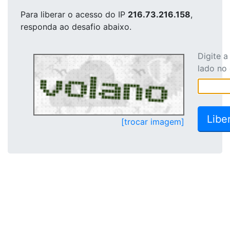
Para liberar o acesso
do IP
216.73.216.158
,
responda ao desafio abaixo.
Digite 
lado no
[trocar imagem]