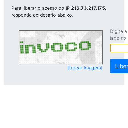
Para liberar o acesso
do IP
216.73.217.175
,
responda ao desafio abaixo.
Digite 
lado no
[trocar imagem]