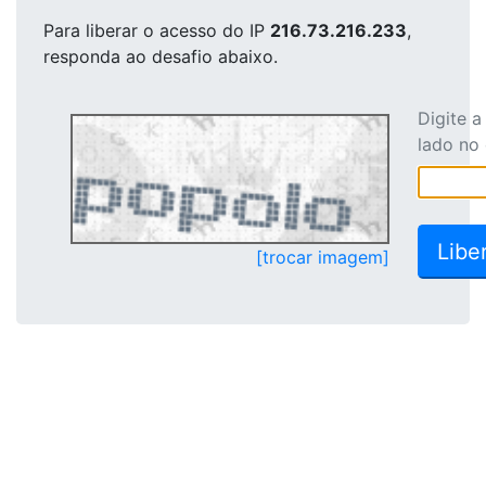
Para liberar o acesso
do IP
216.73.216.233
,
responda ao desafio abaixo.
Digite 
lado no
[trocar imagem]