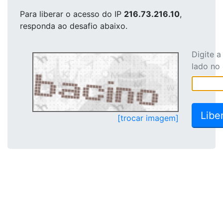
Para liberar o acesso
do IP
216.73.216.10
,
responda ao desafio abaixo.
Digite 
lado no
[trocar imagem]