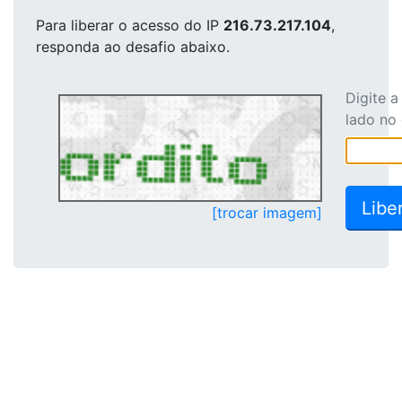
Para liberar o acesso
do IP
216.73.217.104
,
responda ao desafio abaixo.
Digite 
lado no
[trocar imagem]