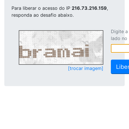
Para liberar o acesso
do IP
216.73.216.159
,
responda ao desafio abaixo.
Digite 
lado no
[trocar imagem]