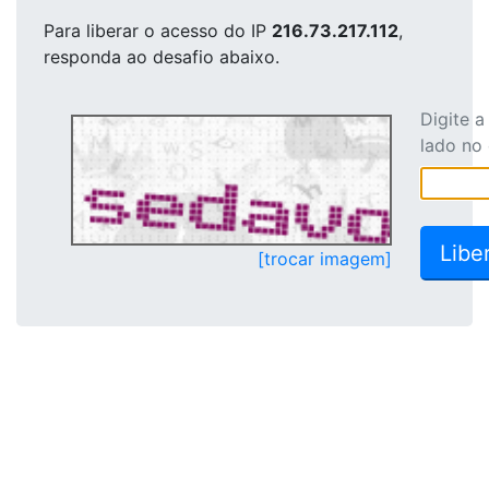
Para liberar o acesso
do IP
216.73.217.112
,
responda ao desafio abaixo.
Digite 
lado no
[trocar imagem]