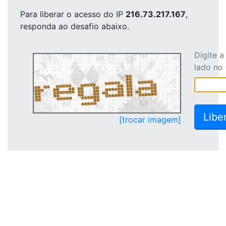
Para liberar o acesso
do IP
216.73.217.167
,
responda ao desafio abaixo.
Digite 
lado no
[trocar imagem]