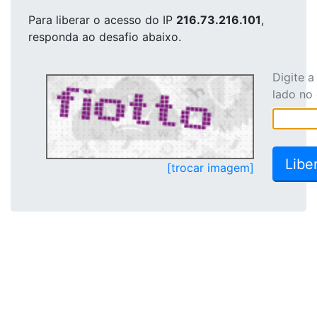
Para liberar o acesso
do IP
216.73.216.101
,
responda ao desafio abaixo.
Digite 
lado no
[trocar imagem]