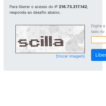
Para liberar o acesso
do IP
216.73.217.142
,
responda ao desafio abaixo.
Digite 
lado no
[trocar imagem]