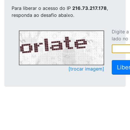
Para liberar o acesso
do IP
216.73.217.178
,
responda ao desafio abaixo.
Digite 
lado no
[trocar imagem]