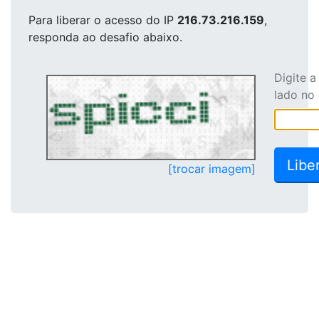
Para liberar o acesso
do IP
216.73.216.159
,
responda ao desafio abaixo.
Digite 
lado no
[trocar imagem]